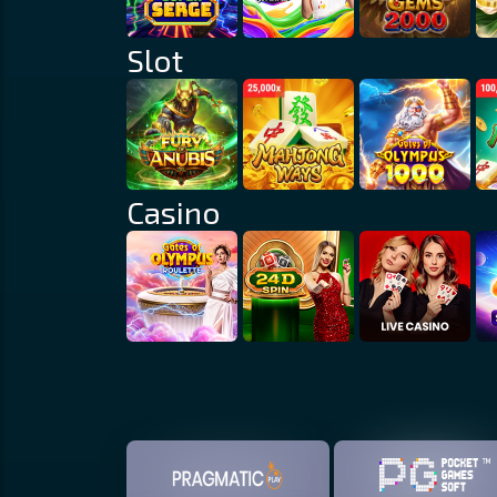
Slot
Casino