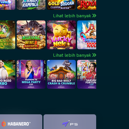
Lihat lebih banyak
Lihat lebih banyak