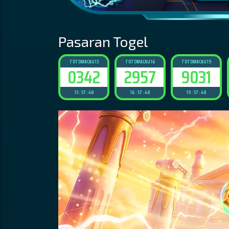
Pasaran Togel
TOTOMACAU 13
TOTOMACAU 16
TOTOMACAU 19
TOTOMACAU 22
0342
2957
9031
6525
13 : 57 : 46
16 : 57 : 46
19 : 57 : 46
22 : 57 : 46