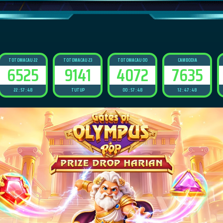
TOTOMACAU 23
TOTOMACAU 00
CAMBODIA
HK SIANG
9141
4072
7635
2476
TUTUP
00 : 57 : 46
12 : 47 : 46
11 : 57 : 46