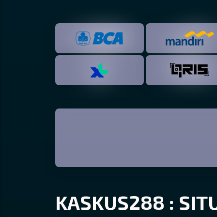
KASKUS288 : SIT