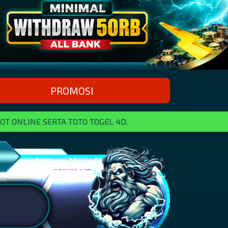
PROMOSI
O TOGEL 4D.