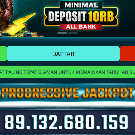
DAFTAR
MAN UNTUK MEMAINKAN TARUHAN SLOT ONLINE SERTA TOT