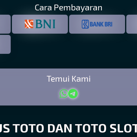
Cara Pembayaran
Temui Kami
US TOTO DAN TOTO SLO