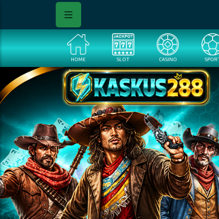
HOME
SLOT
CASINO
SPOR