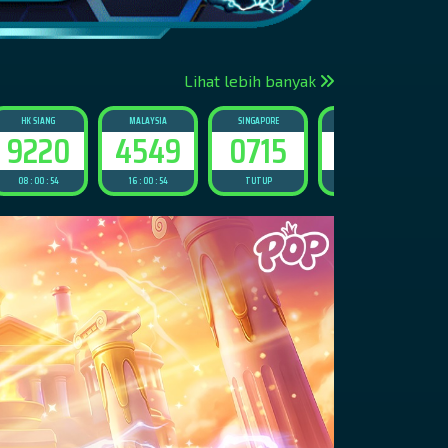
Lihat lebih banyak
MALAYSIA
SINGAPORE
SYDNEY LOTTO
SYDNEY POOLS
4549
0715
7097
4816
16 : 00 : 52
TUTUP
10 : 50 : 52
10 : 50 : 52