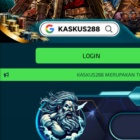
LOGIN
KASKUS288 MERUPAKAN TEMPAT PALING TEPAT