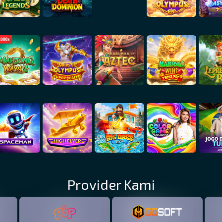
Provider Kami