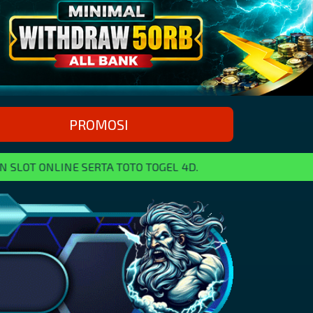
PROMOSI
TOTO TOGEL 4D.