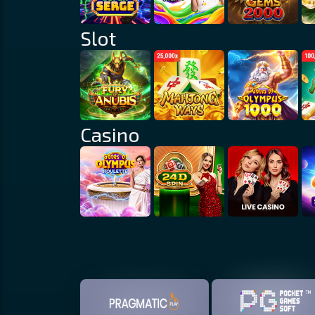
Slot
Casino