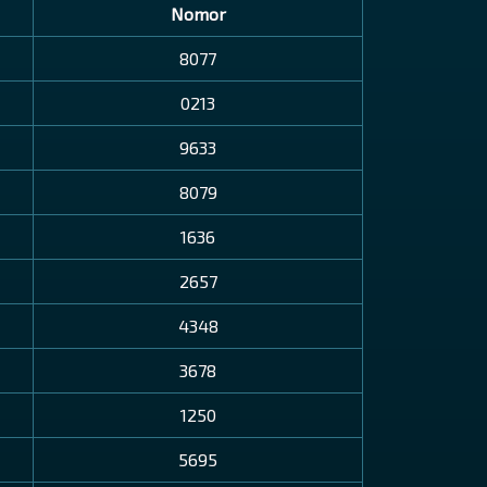
Nomor
8077
0213
9633
8079
1636
2657
4348
3678
1250
5695