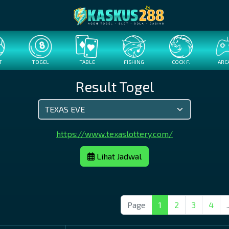
T
TOGEL
TABLE
FISHING
COCK F.
ARC
Result Togel
https://www.texaslottery.com/
Lihat Jadwal
Page
1
2
3
4
.