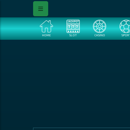
HOME
SLOT
CASINO
SPOR