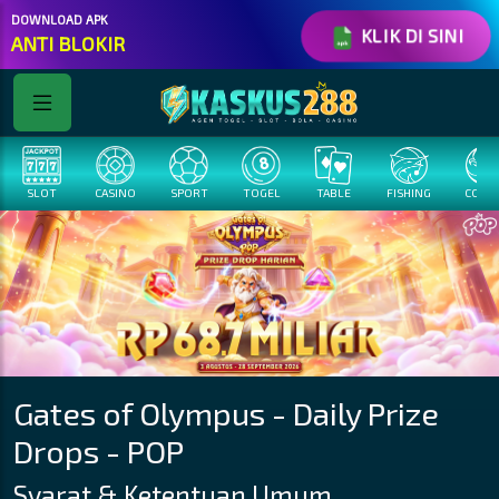
DOWNLOAD APK
KLIK DI SINI
ANTI BLOKIR
SLOT
CASINO
SPORT
TOGEL
TABLE
FISHING
COCK F
Gates of Olympus - Daily Prize
Drops - POP
Syarat & Ketentuan Umum