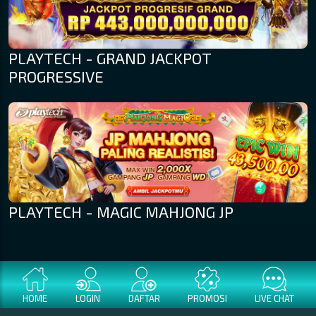
PLAYTECH - GRAND JACKPOT
PROGRESSIVE
PLAYTECH - MAGIC MAHJONG JP
HOME
LOGIN
DAFTAR
PROMOSI
LIVE CHAT