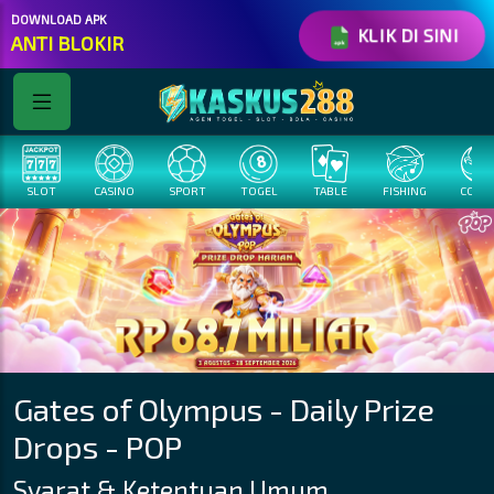
DOWNLOAD APK
KLIK DI SINI
ANTI BLOKIR
SLOT
CASINO
SPORT
TOGEL
TABLE
FISHING
COCK F
Gates of Olympus - Daily Prize
Drops - POP
Syarat & Ketentuan Umum