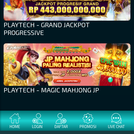
PLAYTECH - GRAND JACKPOT
PROGRESSIVE
PLAYTECH - MAGIC MAHJONG JP
HOME
LOGIN
DAFTAR
PROMOSI
LIVE CHAT