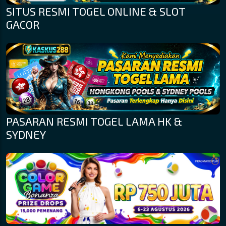
SITUS RESMI TOGEL ONLINE & SLOT
GACOR
PASARAN RESMI TOGEL LAMA HK &
SYDNEY