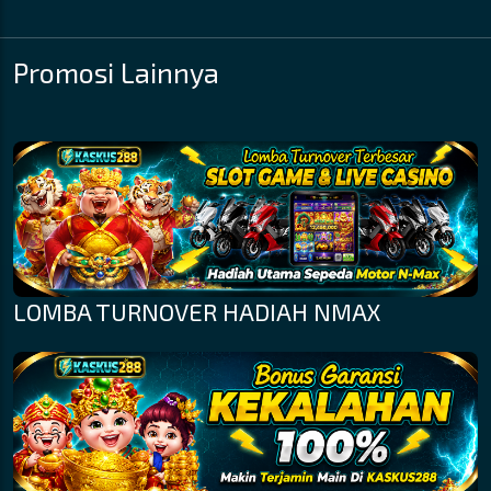
Promosi Lainnya
LOMBA TURNOVER HADIAH NMAX