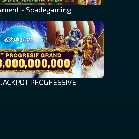
nament - Spadegaming
 JACKPOT PROGRESSIVE