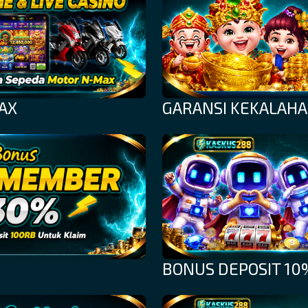
AX
GARANSI KEKALAH
BONUS DEPOSIT 10%