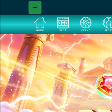
HOME
SLOT
CASINO
SPOR