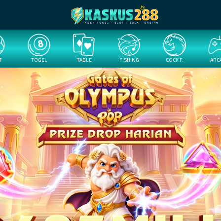
T
TOGEL
TABLE
FISHING
COCK F.
ARC