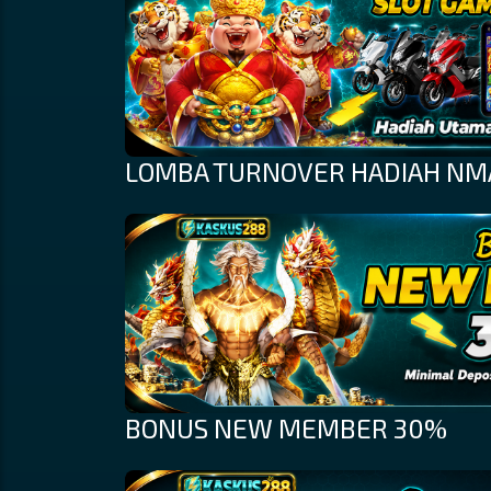
LOMBA TURNOVER HADIAH NM
BONUS NEW MEMBER 30%