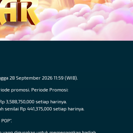
ingga 28 September 2026 11:59 (WIB).
eriode promosi. Periode Promosi:
Rp 3,588,750,000 setiap harinya.
 senilai Rp 441,375,000 setiap harinya.
 POP”.
an yang digunakan untuk memenangkan hadiah