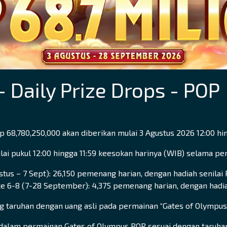
 Daily Prize Drops - POP
m
 Rp 68,780,250,000 akan diberikan mulai 3 Agustus 2026 12:00 h
lai pukul 12:00 hingga 11:59 keesokan harinya (WIB) selama p
stus – 7 Sept): 26,150 pemenang harian, dengan hadiah senilai 
e 6-8 (7-28 September): 4,375 pemenang harian, dengan hadiah
ng taruhan dengan uang asli pada permainan “Gates of Olympus
 dalam permainan Gates of Olympus POP sesuai dengan taruh