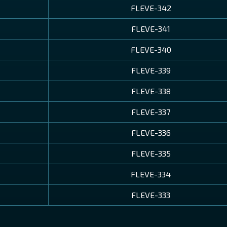
FLEVE-342
FLEVE-341
FLEVE-340
FLEVE-339
FLEVE-338
FLEVE-337
FLEVE-336
FLEVE-335
FLEVE-334
FLEVE-333