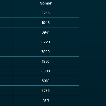
Nomor
7766
1048
0941
6228
3809
1870
0880
3018
5786
7871