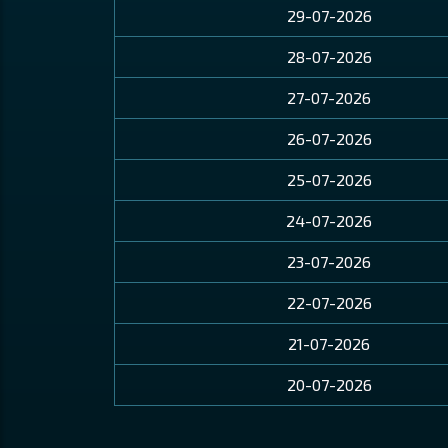
29-07-2026
28-07-2026
27-07-2026
26-07-2026
25-07-2026
24-07-2026
23-07-2026
22-07-2026
21-07-2026
20-07-2026